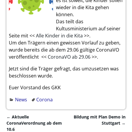
es ist soweit, die Kinder sollen
wieder in die Kita gehen
können.
Das teilt das
Kultusministerium auf seiner
Seite mit <<
Alle Kinder in die Kita
>>.
Um den Trägern einen gewissen Vorlauf zu geben,
wurde bereits die ab dem 29.06 gültige CoronaVO
veröffentlicht <<
CoronaVO ab 29.06
>>.
Jetzt sind die Träger gefragt, das umzusetzen was
beschlossen wurde.
Euer Vorstand des GKK
News
Corona
←
Aktuelle
Bildung mit Plan Demo in
Artikelnavigation
CoronaVerordnung ab dem
Stuttgart
→
10.6